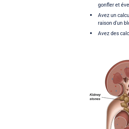
gonfler et év
Avez un calcul
raison d'un b
Avez des calc