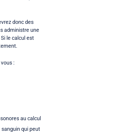
cevrez donc des
us administre une
i le calcul est
ètement.
 vous :
 sonores au calcul
 sanguin qui peut