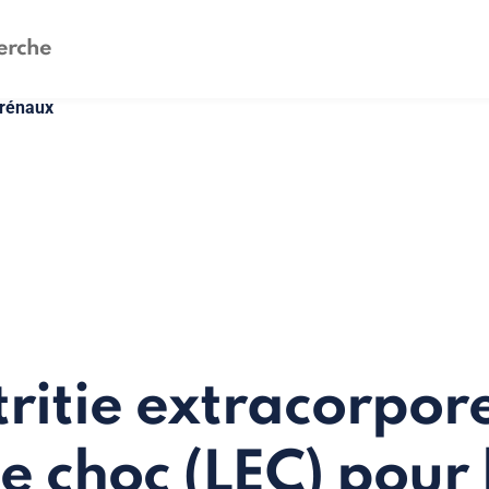
 rénaux
tritie extracorpor
e choc (LEC) pour 