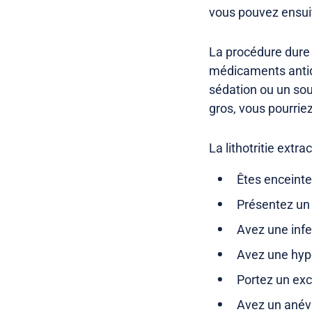
vous pouvez ensui
La procédure dure 
médicaments antido
sédation ou un sou
gros, vous pourrie
La lithotritie extr
Êtes enceinte
Présentez un
Avez une infe
Avez une hype
Portez un exc
Avez un anévr