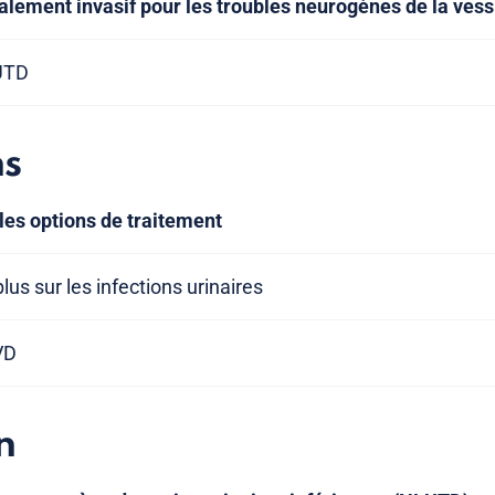
lement invasif pour les troubles neurogènes de la ves
UTD
ns
les options de traitement
lus sur les infections urinaires
VD
n