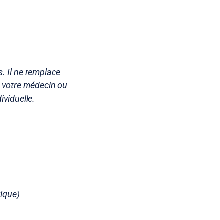
. Il ne remplace
s votre médecin ou
ividuelle.
rique)