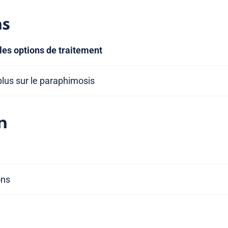
ns
les options de traitement
plus sur le paraphimosis
n
ons