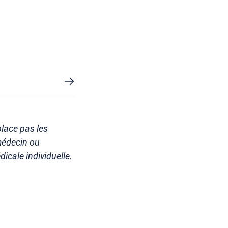
place pas les
médecin ou
icale individuelle.