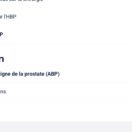
ur l'HBP
BP
n
gne de la prostate (ABP)
ons