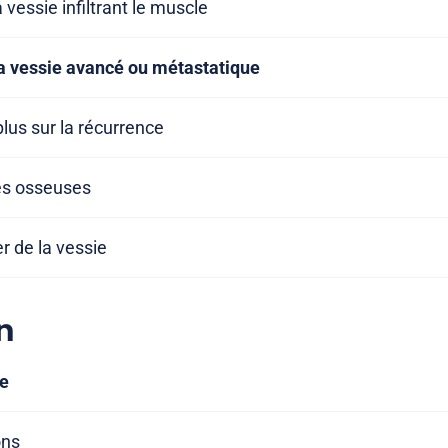
a vessie infiltrant le muscle
la vessie avancé ou métastatique
plus sur la récurrence
es osseuses
r de la vessie
n
ie
ons