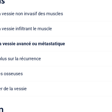
ns
la vessie non invasif des muscles
a vessie infiltrant le muscle
la vessie avancé ou métastatique
plus sur la récurrence
es osseuses
r de la vessie
n