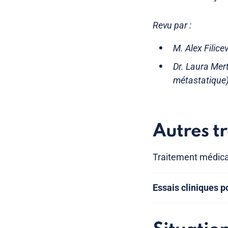
Revu par :
M. Alex Filic
Dr. Laura Mert
métastatique
Autres t
Traitement médical
Essais cliniques p