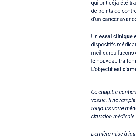
qui ont déjà été t
de points de contr
d'un cancer avancé
Un
essai clinique
e
dispositifs médicau
meilleures façons d
le nouveau traitem
L'objectif est d'am
Ce chapitre contien
vessie. Il ne remp
toujours votre méde
situation médicale 
Dernière mise à jo