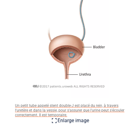
Un petit tube appelé stent double-J est placé du rein, à travers
l'uretère et dans la vessie, pour s'assurer que l'urine peut s'écouler
correctement. Il est temporaire.
Enlarge image