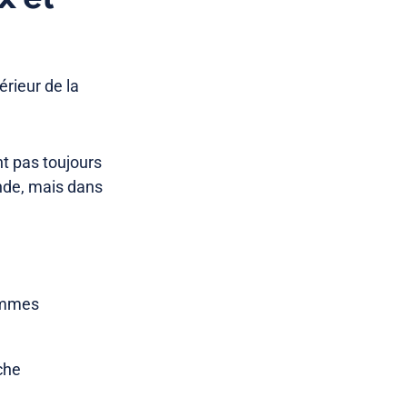
érieur de la
nt pas toujours
ande, mais dans
hommes
che