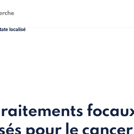
tate localisé
traitements focaux
sés pour le cancer