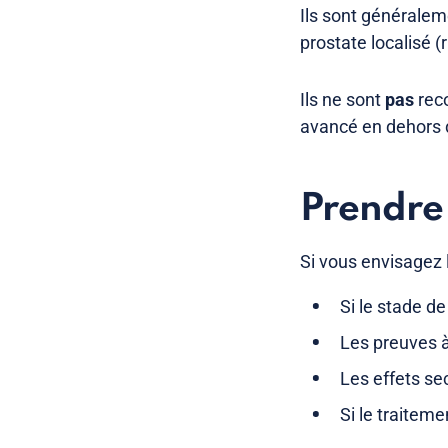
Ils sont généralem
prostate localisé (
Ils ne sont
pas
reco
avancé en dehors d
Prendre 
Si vous envisagez l
Si le stade d
Les preuves à
Les effets se
Si le traiteme