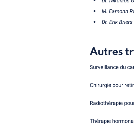
Dr. Nikolaos G
M. Eamonn Rog
Dr. Erik Brier
Autres t
Surveillance du ca
Chirurgie pour reti
Radiothérapie pour
Thérapie hormona