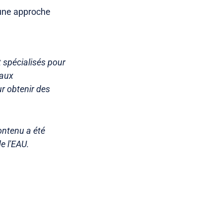
 une approche
t spécialisés pour
caux
r obtenir des
ontenu a été
e l'EAU.