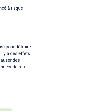
ncé à risque
ns) pour détruire
l y a des effets
causer des
s secondaires