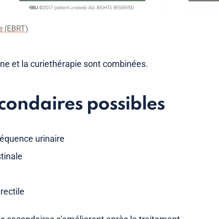
e (EBRT)
rne et la curiethérapie sont combinées.
econdaires possibles
équence urinaire
stinale
rectile