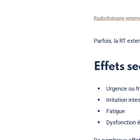
Radiothérapie extern
Parfois, la RT exte
Effets s
Urgence ou fr
Irritation inte
Fatigue
Dysfonction é