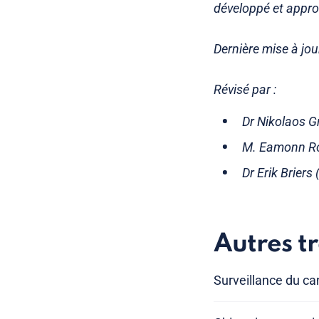
développé et appro
Dernière mise à jour
Révisé par :
Dr Nikolaos Gr
M. Eamonn Rog
Dr Erik Brier
Autres t
Surveillance du ca