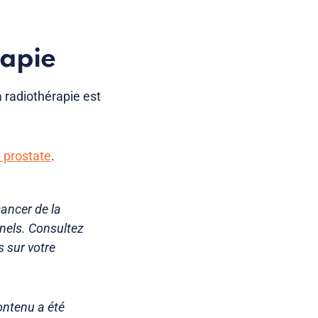
apie
a radiothérapie est
a prostate
.
cancer de la
nnels. Consultez
s sur votre
ontenu a été